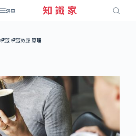
跳
至
選單
主
要
內
容
標籤
標籤效應 原理