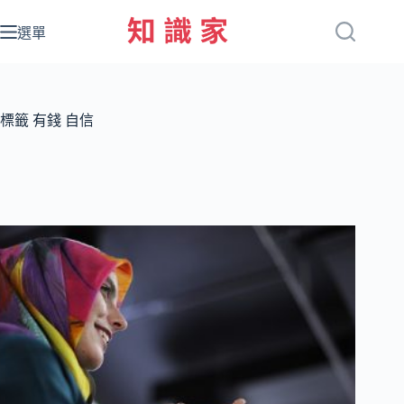
跳
至
選單
主
要
內
容
標籤
有錢 自信