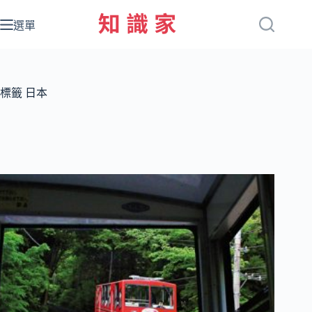
跳
至
選單
主
要
內
容
標籤
日本