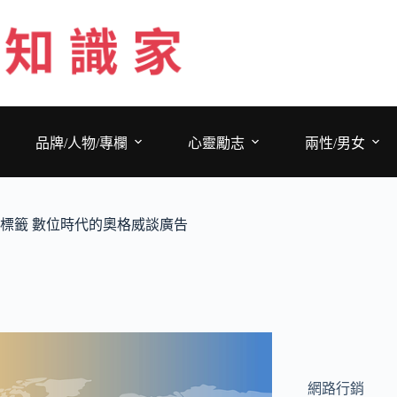
跳
至
主
要
內
容
品牌/人物/專欄
心靈勵志
兩性/男女
標籤
數位時代的奧格威談廣告
網路行銷