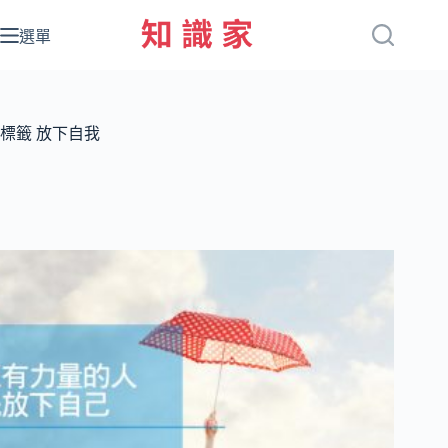
跳
至
選單
主
要
內
容
標籤
放下自我