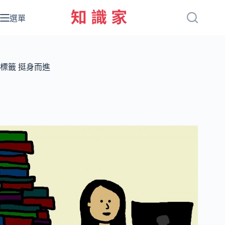
跳
至
選單
主
要
內
容
標籤
挺身而進