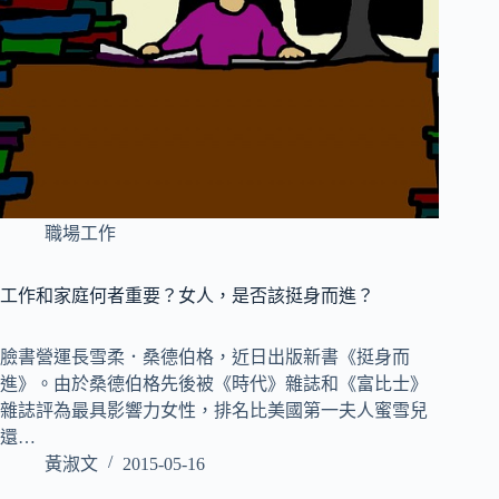
職場工作
工作和家庭何者重要？女人，是否該挺身而進？
臉書營運長雪柔．桑德伯格，近日出版新書《挺身而
進》。由於桑德伯格先後被《時代》雜誌和《富比士》
雜誌評為最具影響力女性，排名比美國第一夫人蜜雪兒
還…
黃淑文
2015-05-16