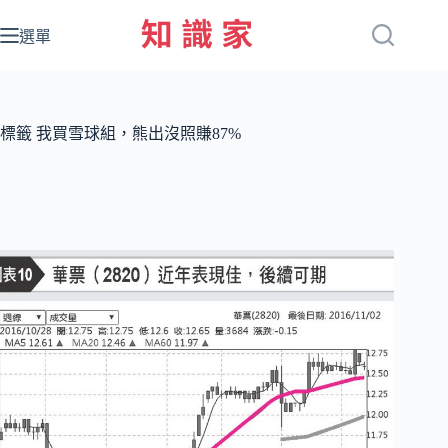
跳
至
選單
主
要
內
容
標籤
我買雪球組，熊出沒照賺87%