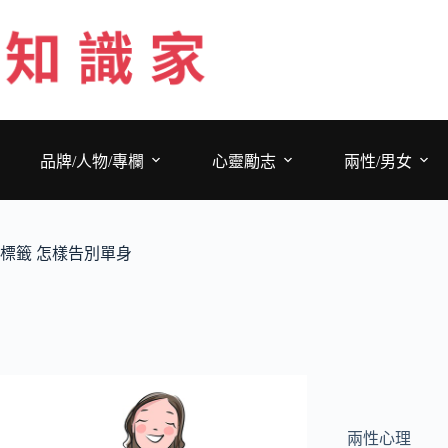
跳
至
主
要
內
容
品牌/人物/專欄
心靈勵志
兩性/男女
標籤
怎樣告別單身
兩性心理