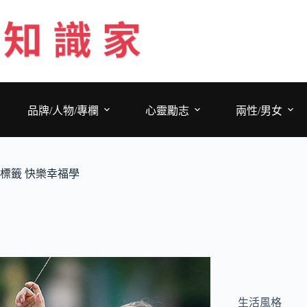
跳
至
主
要
內
容
品牌/人物/專欄
心靈勵志
兩性/男女
標籤
快樂幸福學
生活風格