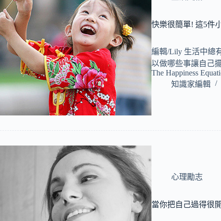
快樂很簡單! 這5
編輯/Lily 生活
以做哪些事讓自己
The Happiness Equa
知識家編輯
心理勵志
當你把自己過得很