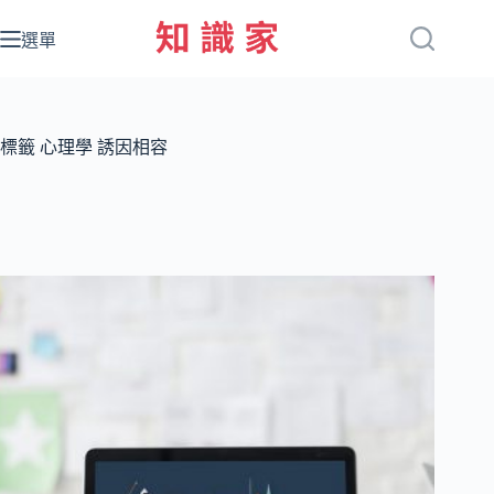
跳
至
選單
主
要
內
容
標籤
心理學 誘因相容