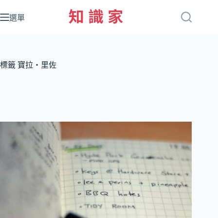
跳
至
選單
主
要
內
容
標籤
寶拉‧里佐