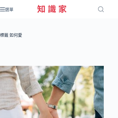
跳
至
選單
主
要
內
容
標籤
如何愛