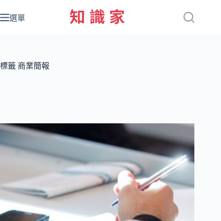
跳
至
選單
主
要
內
容
標籤
商業簡報