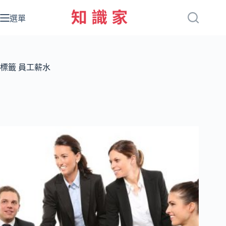
跳
至
選單
主
要
內
容
標籤
員工薪水