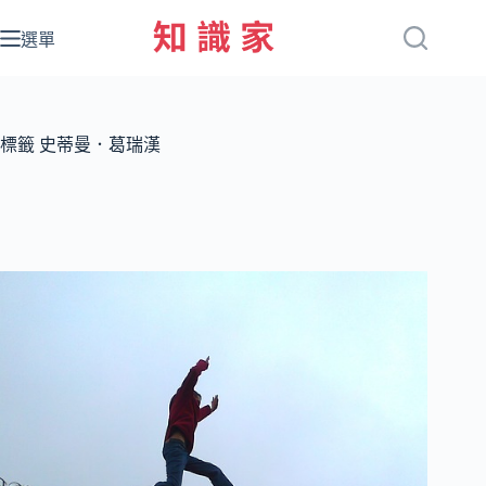
跳
至
選單
主
要
內
容
標籤
史蒂曼．葛瑞漢