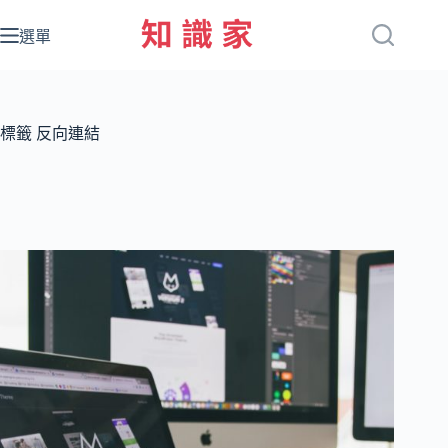
跳
至
選單
主
要
內
容
標籤
反向連結