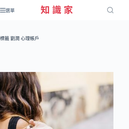
跳
至
選單
主
要
內
容
標籤
劉潤 心理帳戶