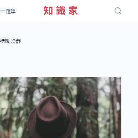
跳
至
選單
主
要
內
容
標籤
冷靜