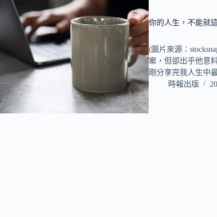
你的人生，不能就
(圖片來源：stoc
案，但卻出乎他意料
剛分享完我人生中
時報出版
20