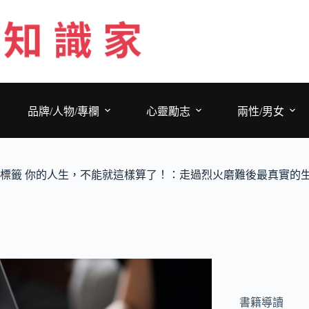
跳
至
主
要
內
容
品牌/人物/專欄
心靈勵志
兩性/男女
標籤
你的人生，不能就這樣算了！：走過烈火磨難後最真實的生
書籍導讀