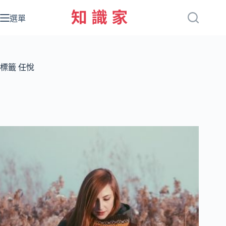
跳
至
選單
主
要
內
容
標籤
任悅