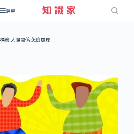
跳
至
選單
主
要
內
容
標籤
人際關係 怎麼處理