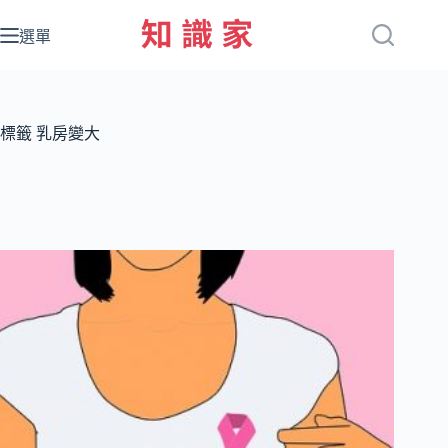
跳
至
選單
主
要
內
容
標籤
乳房變大