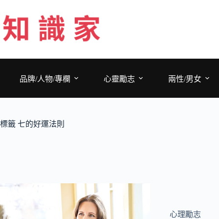
跳
至
主
要
內
容
品牌/人物/專欄
心靈勵志
兩性/男女
標籤
七的好運法則
心理勵志