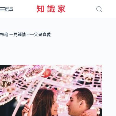
跳
至
選單
主
要
內
容
標籤
一見鍾情不一定是真愛