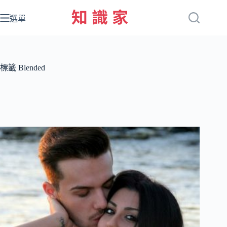
跳
至
選單
主
要
內
容
標籤
Blended