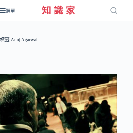
跳
至
選單
主
要
內
容
標籤
Anuj Agarwal