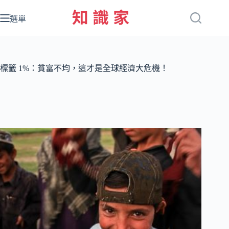
跳
至
選單
主
要
內
容
標籤
1%：貧富不均，這才是全球經濟大危機！