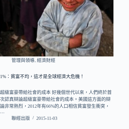
管理與領導
,
經濟財經
1%：貧富不均，這才是全球經濟大危機！
超級富豪帶給社會的成本 好幾個世代以來，人們終於首
次認真辯論超級富豪帶給社會的成本。美國這方面的辯
論非常熱烈，2012年有66%的人口相信貧富發生衝突，
…
聯經出版
2015-11-03