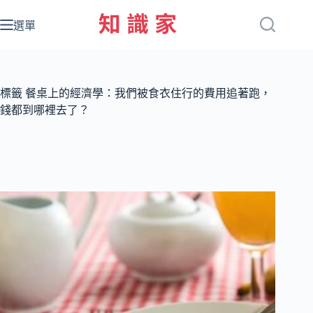
跳
至
選單
主
要
內
容
標籤
餐桌上的經濟學：我們被食衣住行的費用追著跑，
錢都到哪裡去了？