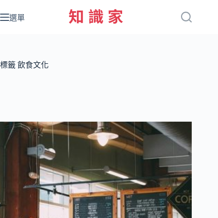
跳
至
選單
主
要
內
容
標籤
飲食文化