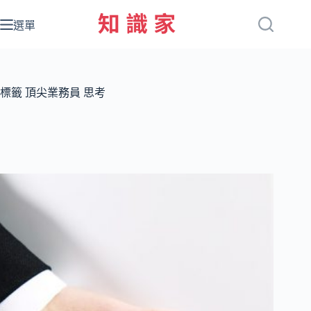
跳
至
選單
主
要
內
容
標籤
頂尖業務員 思考