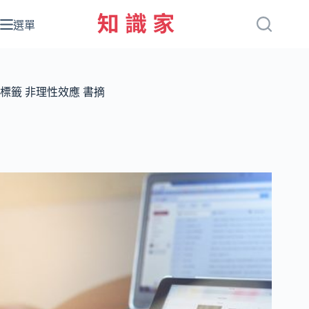
跳
至
選單
主
要
內
容
標籤
非理性效應 書摘