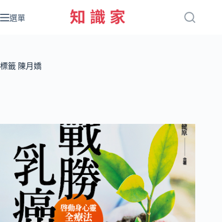
跳
至
選單
主
要
內
容
標籤
陳月嬌