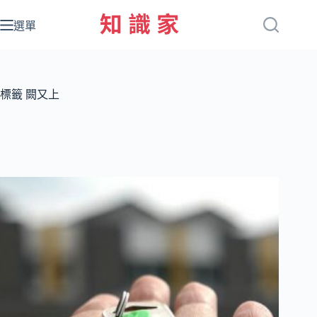
跳
至
選單
主
要
內
容
標籤
闕又上