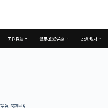
工作職涯
健康/旅遊/美食
投資/理財
言學習
,
閱讀思考