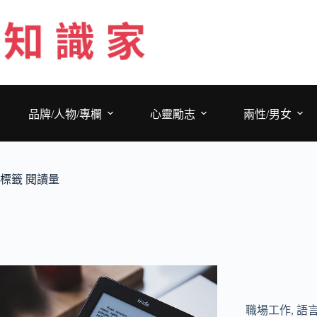
跳
至
主
要
內
容
品牌/人物/專欄
心靈勵志
兩性/男女
標籤
閱讀量
職場工作
,
語