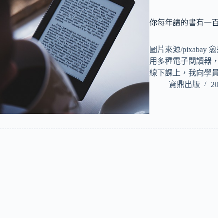
你每年讀的書有一百
圖片來源/pixab
用多種電子閱讀器，
線下課上，我向學
寶鼎出版
20