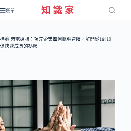
跳
至
選單
主
要
內
容
標籤
閃電擴張：領先企業如何聰明冒險，解開從1到10
億快速成長的祕密