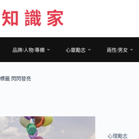
跳
至
主
要
內
容
品牌/人物/專欄
心靈勵志
兩性/男女
標籤
閃閃發亮
心理勵志