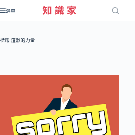
跳
至
選單
主
要
內
容
標籤
道歉的力量