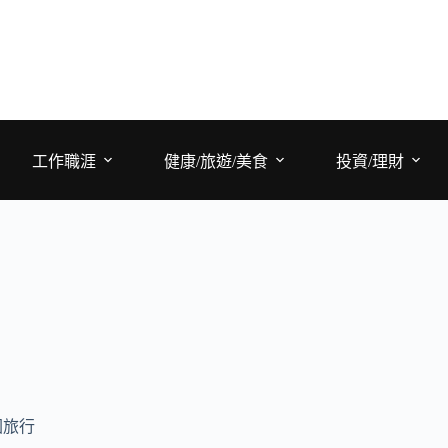
工作職涯
健康/旅遊/美食
投資/理財
國旅行