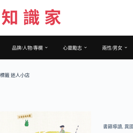
跳
至
主
要
內
容
品牌/人物/專欄
心靈勵志
兩性/男女
標籤
迷人小店
書籍導讀
,
異