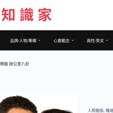
跳
至
主
要
內
容
品牌/人物/專欄
心靈勵志
兩性/男女
標籤
辦公室八卦
人際關係
,
職