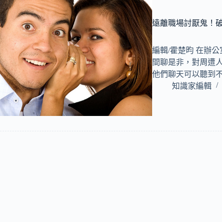
遠離職場討厭鬼！破
編輯/霍楚昀 在辦
間聊是非，對周遭
他們聊天可以聽到
知識家編輯