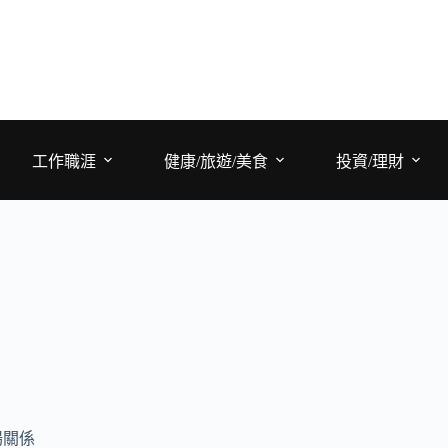
工作職涯
健康/旅遊/美食
投資/理財
場關係