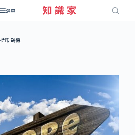
跳
至
選單
主
要
內
容
標籤
轉機