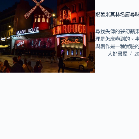
跟著米其林名廚尋
尋找失傳的夢幻蘋果
理是怎麼辦到的。
與創作是一種實驗
大好書屋
20