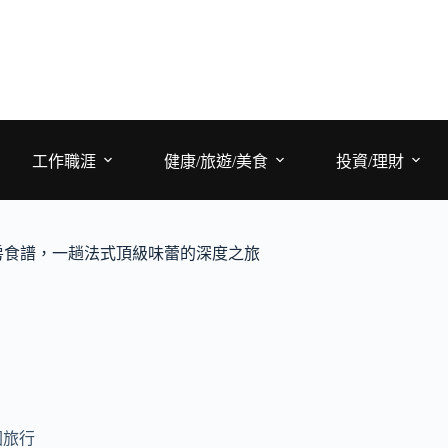
工作職涯
健康/旅遊/美食
投資/理財
房食譜，一趟法式頂級味蕾的深度之旅
國旅行