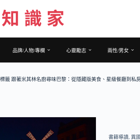
跳
至
主
要
內
容
品牌/人物/專欄
心靈勵志
兩性/男女
標籤
跟著米其林名廚尋味巴黎：從隱藏版美食、星級餐廳到私
書籍導讀
,
異