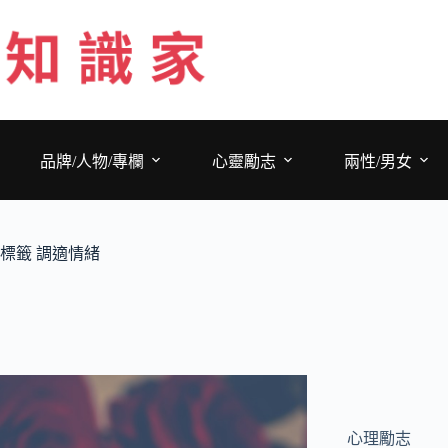
跳
至
主
要
內
容
品牌/人物/專欄
心靈勵志
兩性/男女
標籤
調適情緒
心理勵志