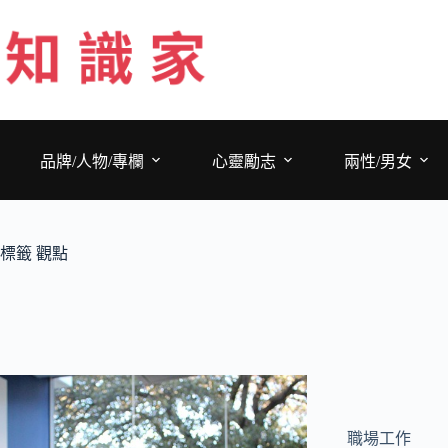
跳
至
主
要
內
容
品牌/人物/專欄
心靈勵志
兩性/男女
標籤
觀點
職場工作