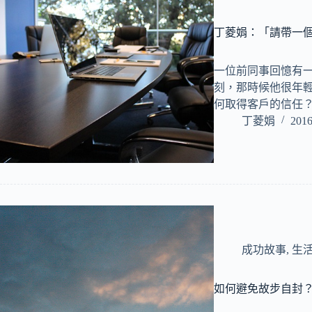
丁菱娟：「請帶一
一位前同事回憶有
刻，那時候他很年
何取得客戶的信任
丁菱娟
2016
成功故事
,
生
如何避免故步自封？