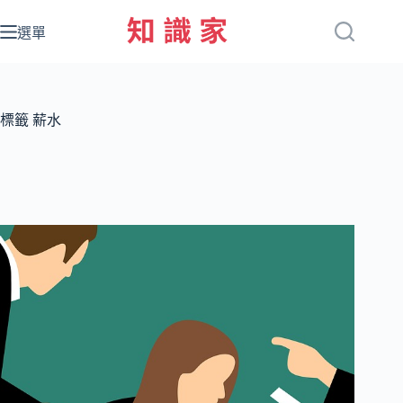
跳
至
選單
主
要
內
容
標籤
薪水