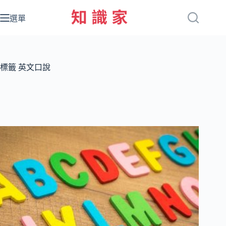
跳
至
選單
主
要
內
容
標籤
英文口說