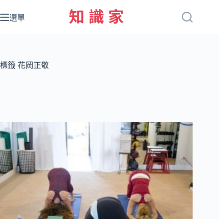
跳
至
選單
主
要
內
容
標籤
花岡正敬