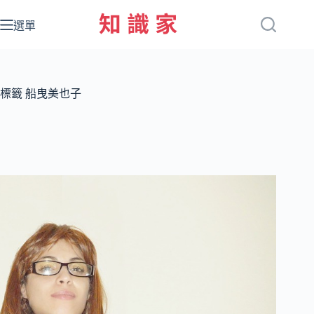
跳
至
選單
主
要
內
容
標籤
船曳美也子