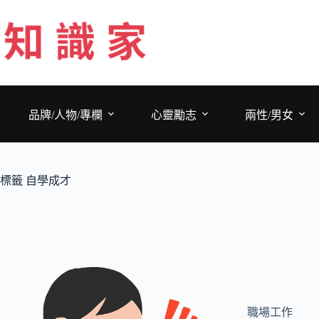
跳
至
主
要
內
容
品牌/人物/專欄
心靈勵志
兩性/男女
標籤
自學成才
職場工作