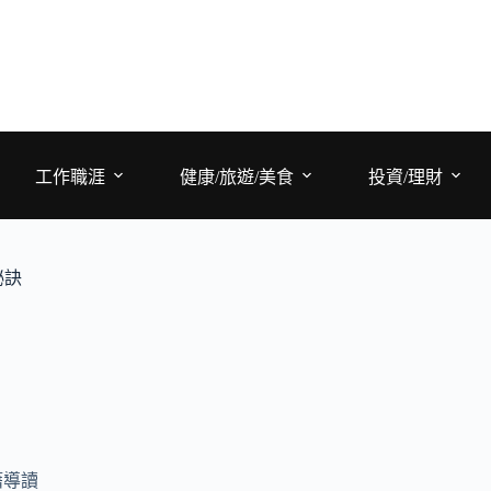
工作職涯
健康/旅遊/美食
投資/理財
祕訣
籍導讀