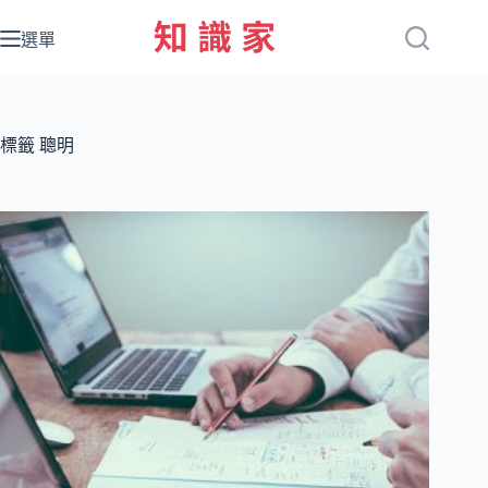
跳
至
選單
主
要
內
容
標籤
聰明