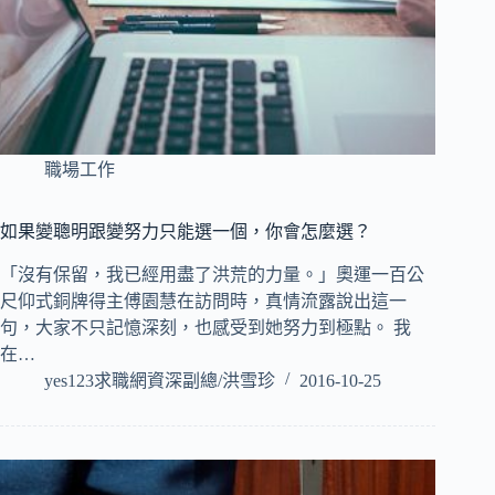
職場工作
如果變聰明跟變努力只能選一個，你會怎麼選？
「沒有保留，我已經用盡了洪荒的力量。」奧運一百公
尺仰式銅牌得主傅園慧在訪問時，真情流露說出這一
句，大家不只記憶深刻，也感受到她努力到極點。 我
在…
yes123求職網資深副總/洪雪珍
2016-10-25